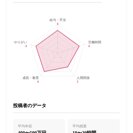
給与・手当
4
やりがい
労働時間・休日
4
4
成長・教育
人間関係
4
3
投稿者のデータ
平均年収
平均残業
400〜500万円
10〜20時間