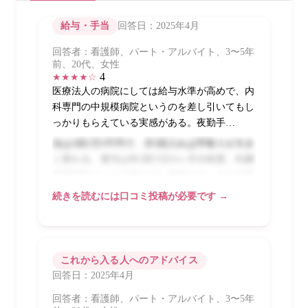
給与・手当
回答日：2025年4月
回答者：看護師、パート・アルバイト、3〜5年
前、20代、女性
4
★★★★☆
医療法人の病院にしては給与水準が高めで、内
科専門の中規模病院というのを差し引いてもし
っかりもらえている実感がある。夜勤手…
当は1回1万3千円で、月5回入れば手取りが大き
く変わる。賞与は年2回で計4ヶ月分程度。札幌
市手稲区という立地は少し郊外だが、その分家
賃が安く、住宅手当と合わせると生活しやす
続きを読むには口コミ投稿が必要です →
い。昇給は毎年着実に上がって、5年でかなり
変わった。外科系がなく内科だけの病院なので
残業が比較的少なく、実質的な時給換算で考え
るとかなり良い条件だと思っている。
これから入る人へのアドバイス
回答日：2025年4月
回答者：看護師、パート・アルバイト、3〜5年