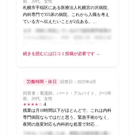
前、20代、女性
札幌市手稲区にある医療法人札幌宮の沢病院、
内科専門で355床の病院。これから入職を考え
ている方へ伝えたいことが2点ある。…
まず、内科に特化しているので急性期手術系の
スキルは積めない。外科・産婦人科・救急を経
験したい人には向かないと最初に理解しておい
た方がいい。逆に内科看護を深く極めたい、慢
続きを読むには口コミ投稿が必要です →
性疾患の患者さんとじっくり向き合いたいとい
う人には良い環境だ。2点目は職場の雰囲気が
穏やかなこと。スタッフの定着率が高く、長く
働いている人が多いのでチームとして安定して
労働時間・休日
回答日：2025年4月
いる。
回答者：看護師、パート・アルバイト、3〜5年
前、20代、女性
4
★★★★☆
残業は月10時間以下がほとんどで、これは内科
専門病院ならではだと思う。緊急手術がなく、
夜間の急変対応も内科的な処置で対応…
できることが多いため、夜勤が比較的落ち着い