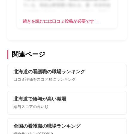
ている。有給は希望通り取れる。夏・年末年始
も計画的に休める。シフトは二交代で、夜勤は
月4〜5回程度。札幌市手稲区という立地で車通
続きを読むには口コミ投稿が必要です →
勤が基本だが、冬の雪道さえ慣れれば問題な
い。北海道の冬に対応した準備は必要。働き方
のバランスを重視してここを選んだが、実際に
期待通りの環境だった。
関連ページ
北海道の看護職の職場ランキング
口コミ評価をスコア順にランキング
北海道で給与が高い職場
給与スコアの高い順
全国の看護職の職場ランキング
総合ランキング TOP10