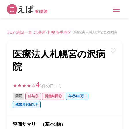
TOP
›
施設一覧
›
北海道
›
札幌市手稲区
›
医療法人札幌宮の沢病院
♡
医療法人札幌宮の沢病
院
4
★★★★☆
3件の口コミ
病院
給与◎
労働時間◎
年収400万+
残業月20h以下
評価サマリー（基本5軸）