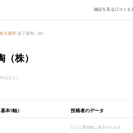
施設を見る
口コミを
名古屋市
›
森下建陶（株）
陶（株）
0件の口コミ
基本5軸）
投稿者のデータ
口コミ蓄積後に表示されます