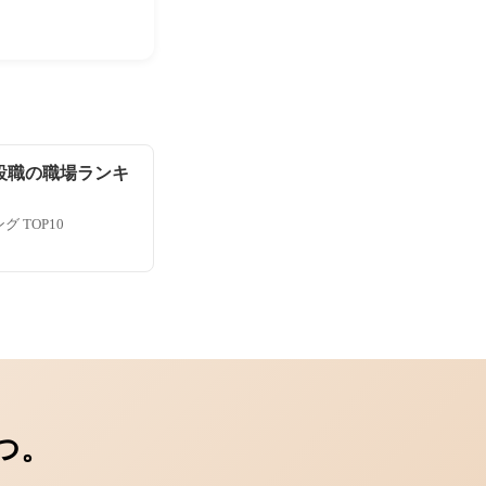
設職の職場ランキ
 TOP10
つ。