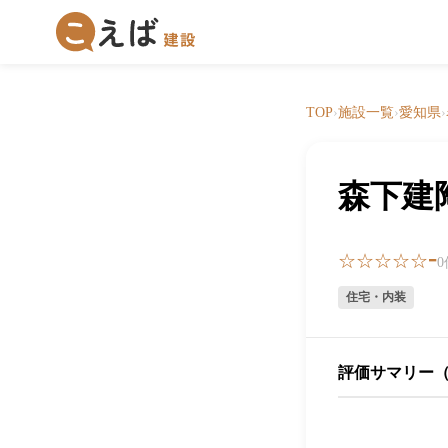
TOP
›
施設一覧
›
愛知県
›
森下建
-
☆☆☆☆☆
住宅・内装
評価サマリー（