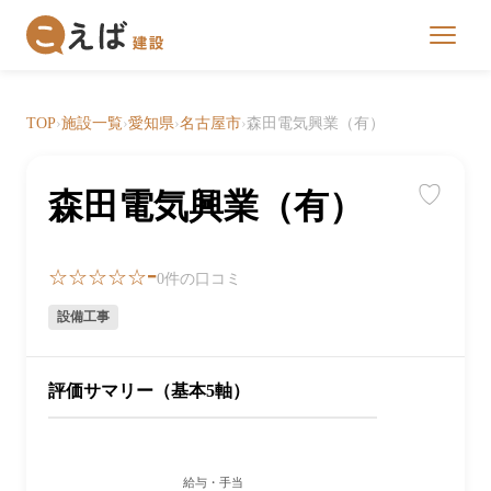
TOP
›
施設一覧
›
愛知県
›
名古屋市
›
森田電気興業（有）
♡
森田電気興業（有）
-
☆☆☆☆☆
0件の口コミ
設備工事
評価サマリー（基本5軸）
給与・手当