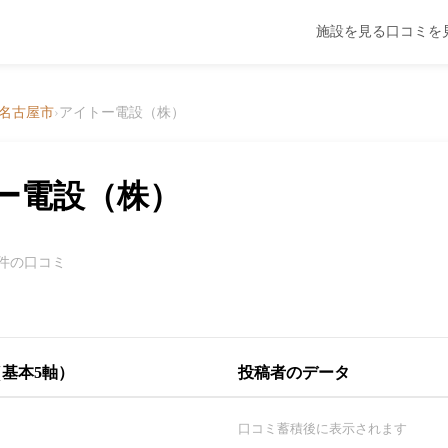
施設を見る
口コミを
名古屋市
›
アイトー電設（株）
ー電設（株）
0件の口コミ
基本5軸）
投稿者のデータ
口コミ蓄積後に表示されます