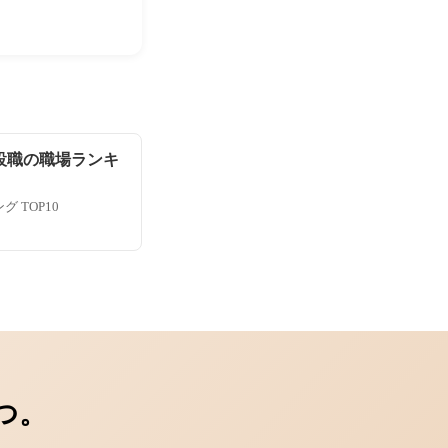
設職の職場ランキ
 TOP10
つ。