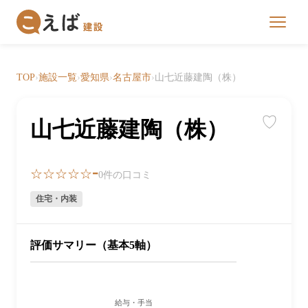
TOP
›
施設一覧
›
愛知県
›
名古屋市
›
山七近藤建陶（株）
♡
山七近藤建陶（株）
-
☆☆☆☆☆
0件の口コミ
住宅・内装
評価サマリー（基本5軸）
給与・手当