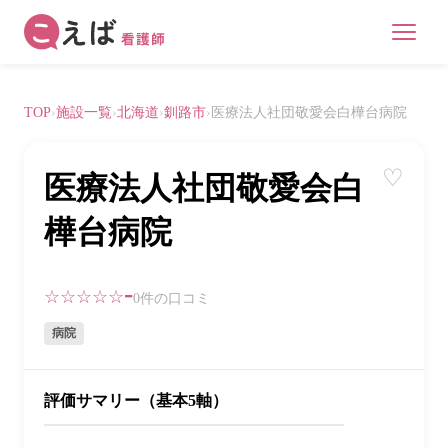
TOP
›
施設一覧
›
北海道
›
釧路市
›
医療法人社団敬愛会白樺台病院
♡
医療法人社団敬愛会白
樺台病院
-
☆☆☆☆☆
0件の口コミ
病院
評価サマリー（基本5軸）