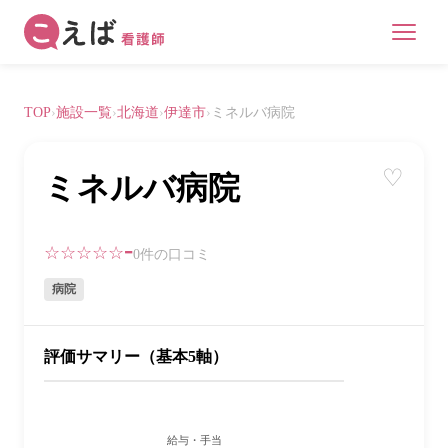
TOP
›
施設一覧
›
北海道
›
伊達市
›
ミネルバ病院
♡
ミネルバ病院
-
☆☆☆☆☆
0件の口コミ
病院
評価サマリー（基本5軸）
給与・手当