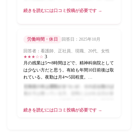
体の雰囲気は悪くなく、精神科特化に近い環境
で落ち着いた職場感がある。急性期の多忙さと
続きを読むには口コミ投稿が必要です →
は無縁に近いが、だからこそ「もっと動きた
い」という人には合わない。長く安定して精神
科看護を続けたい人、地方でゆとりある働き方
を求める人には選択肢として悪くない。
労働時間・休日
回答日：2025年10月
回答者：看護師、正社員、現職、20代、女性
3
★★★☆☆
月の残業は5〜8時間ほどで、精神科病院として
は少ない方だと思う。有給も年間10日前後は取
れている。夜勤は月4〜5回程度。…
北海道の冬は通勤がきついが、その点を除けば
働き方は整っている方。定時に上がれる日が多
く、プライベートの時間を確保しやすい職場環
境。七飯町という立地で近隣に娯楽はあまりな
続きを読むには口コミ投稿が必要です →
いが、生活コストは低いので貯金はしやすかっ
た。