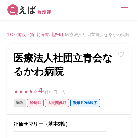
TOP
›
施設一覧
›
北海道
›
七飯町
›
医療法人社団立青会なるかわ病院
♡
医療法人社団立青会な
るかわ病院
4
★★★★☆
3件の口コミ
病院
給与◎
人間関係◎
残業月20h以下
評価サマリー（基本5軸）