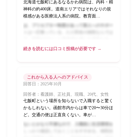
北海道七飯町にあるなるかわ病院は、内科・精
神科の約400床。道南エリアではそれなりの規
模感がある医療法人系の病院。教育面…
は、プリセプター制度があって新人へのサポー
トは一応整っている。ただ田舎の病院ならでは
で、同期が少ないと孤独感を感じる場面もあっ
た。ベテランスタッフが多いので、先輩から学
続きを読むには口コミ投稿が必要です →
べることは多い。精神科看護の基礎はここで丁
寧に教えてもらえた。ラダーの運用は形式的な
部分もあるが、スキルアップしようという意欲
があれば応えてくれる雰囲気はある。
これから入る人へのアドバイス
回答日：2025年10月
回答者：看護師、正社員、現職、20代、女性
七飯町という場所を知らないで入職すると驚く
かもしれない。函館市内からは車で20〜30分ほ
ど。交通の便は正直良くない。車が…
ないとかなり不便なので、入職前に生活環境を
しっかり確認しておくことをすすめる。病院自