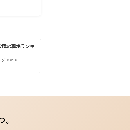
設職の職場ランキ
 TOP10
つ。