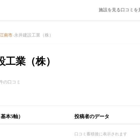
施設を見る
口コミを
江南市
›
永井建設工業（株）
設工業（株）
0件の口コミ
基本5軸）
投稿者のデータ
口コミ蓄積後に表示されます