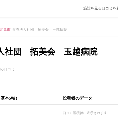
施設を見る
口コミを
北見市
›
医療法人社団 拓美会 玉越病院
人社団 拓美会 玉越病院
件の口コミ
基本5軸）
投稿者のデータ
口コミ蓄積後に表示されます