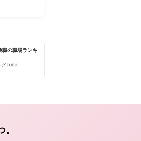
護職の職場ランキ
 TOP10
つ。