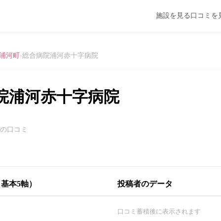
施設を見る
口コミを
浦河町
›
総合病院浦河赤十字病院
院浦河赤十字病院
件の口コミ
基本5軸）
投稿者のデータ
口コミ蓄積後に表示されます