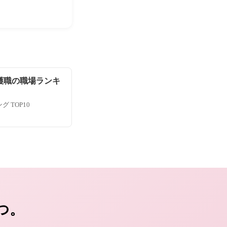
護職の職場ランキ
 TOP10
つ。