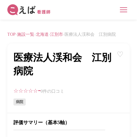
TOP
›
施設一覧
›
北海道
›
江別市
›
医療法人渓和会 江別病院
♡
医療法人渓和会 江別
病院
-
☆☆☆☆☆
0件の口コミ
病院
評価サマリー（基本5軸）