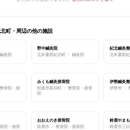
紀北町・周辺の他の施設
野中鍼灸院
紀北鍼灸整
 鍼灸院
北牟婁郡紀北町 ・ 鍼灸院
北牟婁郡紀
みくも鍼灸接骨院
伊勢鍼灸整
 整骨院・接
松阪市甚目町 ・ 整骨院・接骨
伊勢市 ・
院
おおえのき接骨院
鈴鹿やまも
整骨院・接骨
鈴鹿市 ・ 整骨院・接骨院
鈴鹿市三日