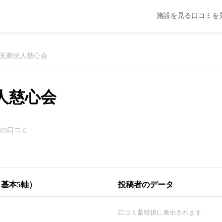
施設を見る
口コミを
医療法人慈心会
人慈心会
件の口コミ
基本5軸）
投稿者のデータ
口コミ蓄積後に表示されます