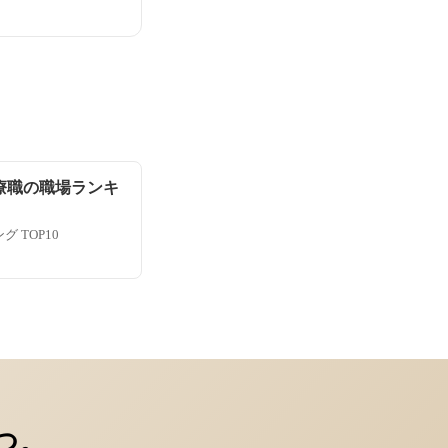
療職の職場ランキ
 TOP10
つ。