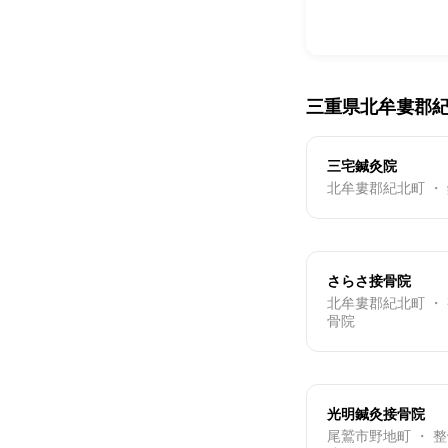
三重県北牟婁郡
三宅鍼灸院
北牟婁郡紀北町 ・
さらさ接骨院
北牟婁郡紀北町 ・
骨院
光明鍼灸接骨院
尾鷲市野地町 ・ 