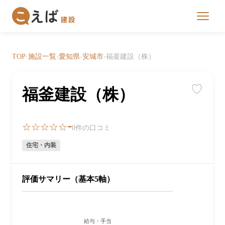
TOP
›
施設一覧
›
愛知県
›
安城市
›
福釜建設（株）
♡
福釜建設（株）
-
☆☆☆☆☆
0件の口コミ
住宅・内装
評価サマリー（基本5軸）
給与・手当