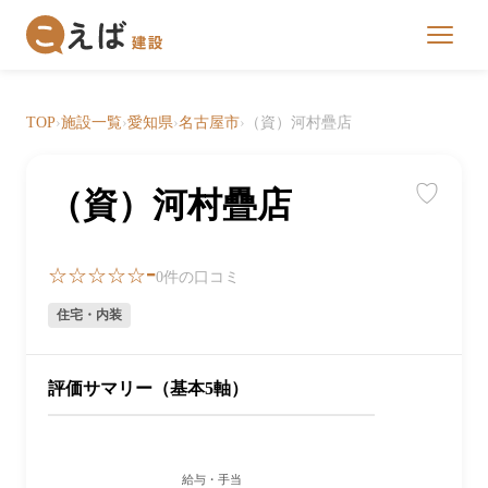
TOP
›
施設一覧
›
愛知県
›
名古屋市
›
（資）河村疊店
♡
（資）河村疊店
-
☆☆☆☆☆
0件の口コミ
住宅・内装
評価サマリー（基本5軸）
給与・手当