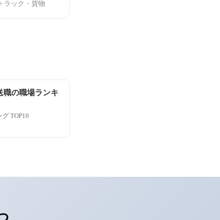
 トラック・貨物
送職の職場ランキ
 TOP10
つ。