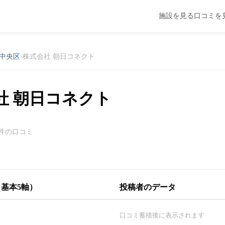
施設を見る
口コミを
中央区
›
株式会社 朝日コネクト
社 朝日コネクト
0件の口コミ
基本5軸）
投稿者のデータ
口コミ蓄積後に表示されます