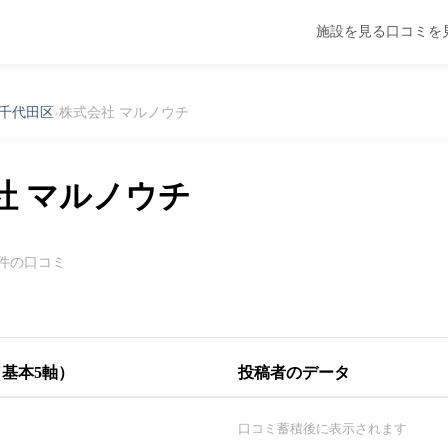
施設を見る
口コミを
千代田区
›
株式会社 マルノウチ
社 マルノウチ
0件の口コミ
基本5軸）
投稿者のデータ
口コミ蓄積後に表示されます