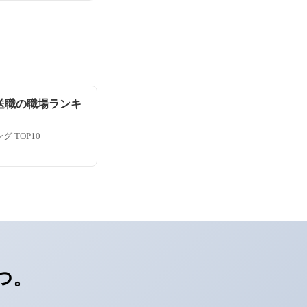
送職の職場ランキ
 TOP10
つ。