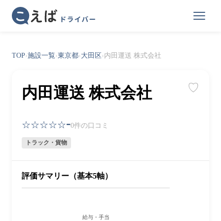
TOP
›
施設一覧
›
東京都
›
大田区
›
内田運送 株式会社
♡
内田運送 株式会社
-
☆☆☆☆☆
0件の口コミ
トラック・貨物
評価サマリー（基本5軸）
給与・手当