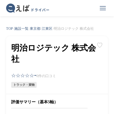
TOP
›
施設一覧
›
東京都
›
江東区
›
明治ロジテック 株式会社
♡
明治ロジテック 株式会
社
-
☆☆☆☆☆
0件の口コミ
トラック・貨物
評価サマリー（基本5軸）