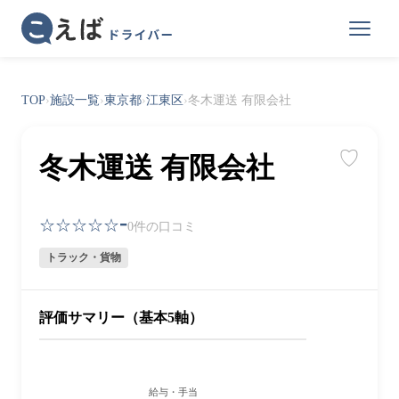
TOP
›
施設一覧
›
東京都
›
江東区
›
冬木運送 有限会社
♡
冬木運送 有限会社
-
☆☆☆☆☆
0件の口コミ
トラック・貨物
評価サマリー（基本5軸）
給与・手当