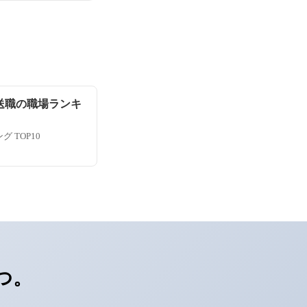
送職の職場ランキ
 TOP10
つ。