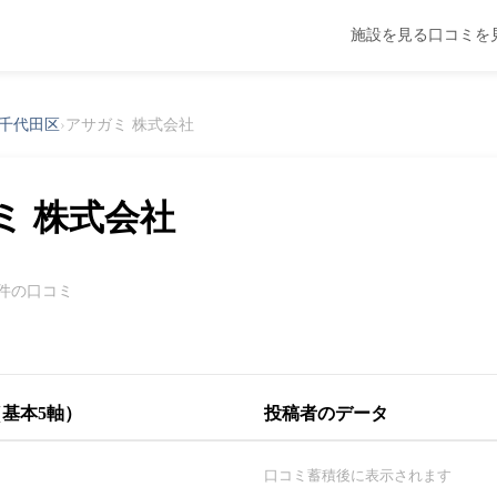
施設を見る
口コミを
千代田区
›
アサガミ 株式会社
ミ 株式会社
0件の口コミ
基本5軸）
投稿者のデータ
口コミ蓄積後に表示されます