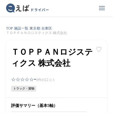
TOP
›
施設一覧
›
東京都
›
台東区
›
ＴＯＰＰＡＮロジスティクス 株式会社
♡
ＴＯＰＰＡＮロジステ
ィクス 株式会社
-
☆☆☆☆☆
0件の口コミ
トラック・貨物
評価サマリー（基本5軸）