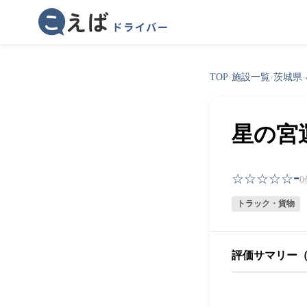
TOP
›
施設一覧
›
茨城県
›
星の宮
-
☆☆☆☆☆
トラック・貨物
評価サマリー（