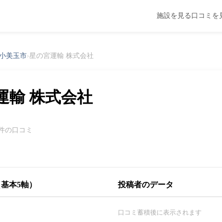
施設を見る
口コミを
小美玉市
›
星の宮運輸 株式会社
運輸 株式会社
0件の口コミ
基本5軸）
投稿者のデータ
口コミ蓄積後に表示されます