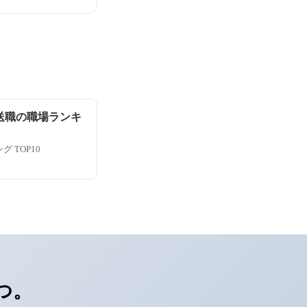
送職の職場ランキ
 TOP10
つ。