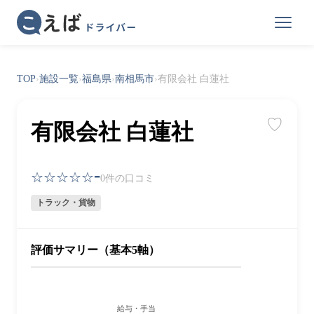
TOP
›
施設一覧
›
福島県
›
南相馬市
›
有限会社 白蓮社
♡
有限会社 白蓮社
-
☆☆☆☆☆
0件の口コミ
トラック・貨物
評価サマリー（基本5軸）
給与・手当