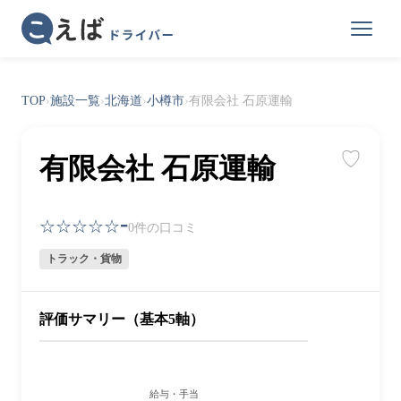
TOP
›
施設一覧
›
北海道
›
小樽市
›
有限会社 石原運輸
♡
有限会社 石原運輸
-
☆☆☆☆☆
0件の口コミ
トラック・貨物
評価サマリー（基本5軸）
給与・手当