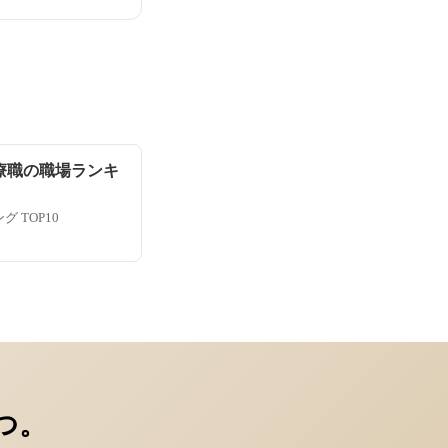
療職の職場ランキ
 TOP10
つ。