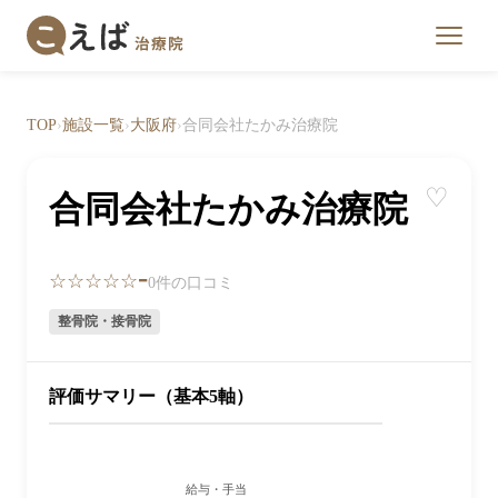
TOP
›
施設一覧
›
大阪府
›
合同会社たかみ治療院
♡
合同会社たかみ治療院
-
☆☆☆☆☆
0件の口コミ
整骨院・接骨院
評価サマリー（基本5軸）
給与・手当