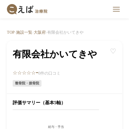
TOP
›
施設一覧
›
大阪府
›
有限会社かいてきや
♡
有限会社かいてきや
-
☆☆☆☆☆
0件の口コミ
整骨院・接骨院
評価サマリー（基本5軸）
給与・手当