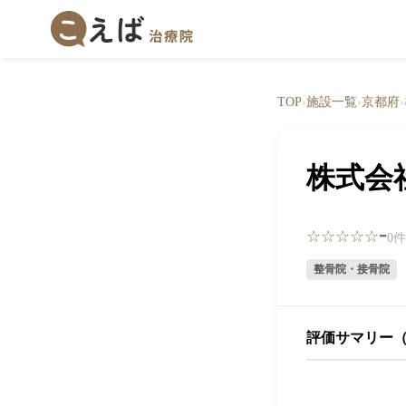
TOP
›
施設一覧
›
京都府
›
株式会
-
☆☆☆☆☆
0
整骨院・接骨院
評価サマリー（