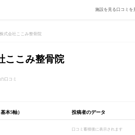
施設を見る
口コミを
株式会社ここみ整骨院
社ここみ整骨院
件の口コミ
基本5軸）
投稿者のデータ
口コミ蓄積後に表示されます