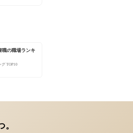
療職の職場ランキ
 TOP10
つ。