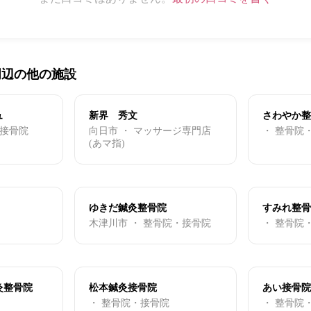
周辺の他の施設
ュ
新界 秀文
さわやか整
・接骨院
向日市 ・ マッサージ専門店
・ 整骨院
(あマ指)
ゆきだ鍼灸整骨院
すみれ整骨
木津川市 ・ 整骨院・接骨院
・ 整骨院
灸整骨院
松本鍼灸接骨院
あい接骨院
・ 整骨院・接骨院
・ 整骨院