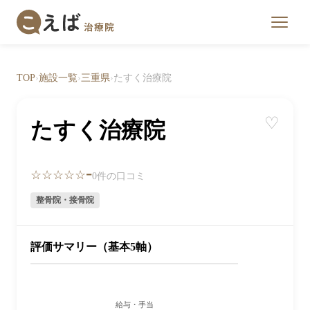
TOP
›
施設一覧
›
三重県
›
たすく治療院
♡
たすく治療院
-
☆☆☆☆☆
0件の口コミ
整骨院・接骨院
評価サマリー（基本5軸）
給与・手当